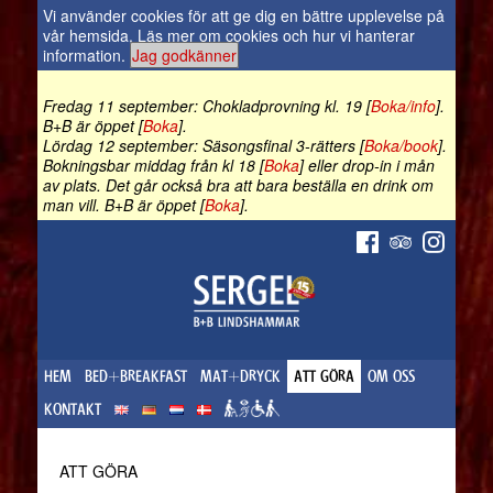
Vi använder cookies för att ge dig en bättre upplevelse på
vår hemsida.
Läs mer om cookies och hur vi hanterar
information
.
Jag godkänner
Fredag 11 september: Chokladprovning kl. 19 [
Boka/info
].
B+B är öppet [
Boka
].
Lördag 12 september: Säsongsfinal 3-rätters [
Boka/book
].
Bokningsbar middag från kl 18 [
Boka
] eller drop-in i mån
av plats. Det går också bra att bara beställa en drink om
man vill. B+B är öppet [
Boka
].
HEM
BED+BREAKFAST
MAT+DRYCK
ATT GÖRA
OM OSS
KONTAKT
ATT GÖRA