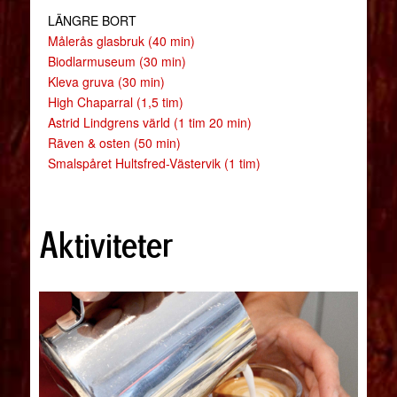
LÄNGRE BORT
Målerås glasbruk (40 min)
Biodlarmuseum (30 min)
Kleva gruva (30 min)
High Chaparral (1,5 tim)
Astrid Lindgrens värld (1 tim 20 min)
Räven & osten (50 min)
Smalspåret Hultsfred-Västervik (1 tim)
Aktiviteter