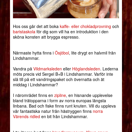
Hos oss går det att boka
kaffe- eller chokladprovning
och
baristaskola
för dig som vill ha en introduktion i den
sköna konsten att brygga espresso.
Närmaste hytta finns i
Ösjöbol
, lite drygt en halvmil från
Lindshammar.
Vandra på
Vildmarksleden
eller
Höglandsleden
. Lederna
möts precis vid Sergel B+B i Lindshammar. Varför inte
slå till på ett vandringspaket och övernatta och ät
middag i Lindshammar?
I närområdet finns en
zipline
, en hisnande upplevelse
bland trätopparna i form av norra europas längsta
linbana. Bad och fiske finns runt knuten. Vill du uppleva
vår fantastiska natur från hästryggen finns
norra
Värends ridled
en bit från Lindshammar.