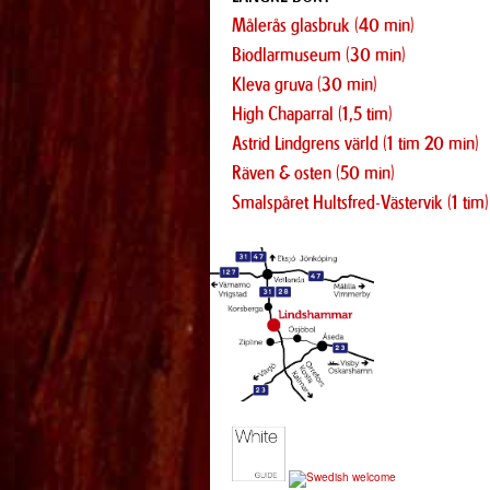
Målerås glasbruk (40 min)
Biodlarmuseum (30 min)
Kleva gruva (30 min)
High Chaparral (1,5 tim)
Astrid Lindgrens värld (1 tim 20 min)
Räven & osten (50 min)
Smalspåret Hultsfred-Västervik (1 tim)