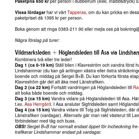
Paketpris 650 kr
per person i dubbelrum (exkl. måltidsdryck) E
Vissa lördagar
har vi vårt
Tapperas
, om du kan pricka en dess
paketpriset då 1395 kr per person.
Boka genom att ringa 0383-211 90 eller mejla oss på bokning
Några förslag på turer:
Vildmarksleden + Höglandsleden till Asa via Lindsh
Kombinera två eller tre leder!
Dag 1 (ca 0-19 km)
Ställ bilen i Klavreström och vandra först 
Lindshammar (du kan gå antingen västra eller östra sträcknin
boende och middag på Sergel B+B. Du kan förkorta första etappe
Klavreström går det att åka med Länstrafiken.
Dag 2 (ca 22 km)
Fortsätt vandringen på Höglandsleden till
Ra
att boka både boende och middag.
Dag 3 (ca 15 km)
Vandra vidare på Höglandsleden till Asa. Hä
t.ex.
Asa Herrgård
. I Asa ansluter Sigfridsleden samt Höglands
Dag 4 (ca 15 km)
Vandra vidare till Tolg på Sigfridsleden, dä
Länstrafiken (vardagar). Alternativ går man rakt västerut till La
förbindelser med tåg och buss.
OBS!
Sergel B+B har normalt endast öppet för incheckning fre-,
trafikerar Lindshammar endast på vardagar.