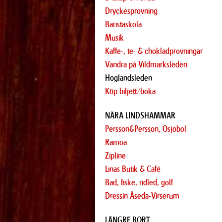
Dryckesprovning
Baristaskola
Musik
Kaffe-, te- & chokladprovningar
Vandra på Vildmarksleden
Höglandsleden
Köp biljett/boka
NÄRA LINDSHAMMAR
Persson&Persson, Ösjöbol
Ramoa
Zipline
Linas Butik & Café
Bad, fiske, ridled, golf
Dressin Åseda-Virserum
LÄNGRE BORT