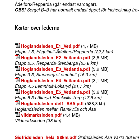
Ädelfors/Repperda (går endast vardagar).
OBS!
Sergel B+B har normalt endast öppet för incheckning fre-
Kartor över lederna
Hoglandsleden_E1_Vetl.pdf
(4,7 MB)
Etapp 1:5, Fågelhult-Ädelfors/Repperda (22,3 km)
Hoglandsleden_E2_Vetlanda.pdf
(3,5 MB)
Etapp 2:5, Repperda-Stenberga (25,6 km)
Hoglandsleden_E3_Vetlanda.pdf
(3,9 MB)
Etapp 3:5, Stenberga-Lemnhult (16,3 km)
Hoglandsleden_E4_Vetlanda.pdf
(3,1 MB)
Etapp 4:5 Lemnhult-Lökaryd (21,7 km)
Hoglandsleden_E5_Vetlanda.pdf
(3,6 MB)
Etapp 5:5 Lökaryd-Ramkvilla-Torp (17,5 km)
Hoglandsleden-del1_ASA.pdf
(588,8 kb)
Höglandsleden mellan Ramkvilla och Asa
vildmarksleden.pdf
(4,4 MB)
Vildmarksleden (38 km)
Sigfridsleden_hela_88km.pdf
Sigfridsleden Asa-Växjö (88 km