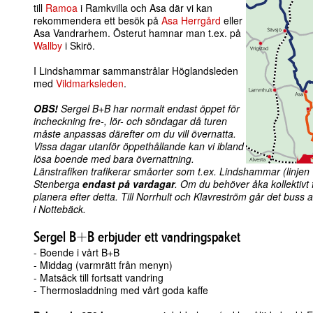
till
Ramoa
i Ramkvilla och Asa där vi kan
rekommendera ett besök på
Asa Herrgård
eller
Asa Vandrarhem. Österut hamnar man t.ex. på
Wallby
i Skirö.
I Lindshammar sammanstrålar Höglandsleden
med
Vildmarksleden
.
OBS!
Sergel B+B har normalt endast öppet för
incheckning fre-, lör- och söndagar då turen
måste anpassas därefter om du vill övernatta.
Vissa dagar utanför öppethållande kan vi ibland
lösa boende med bara övernattning.
Länstrafiken trafikerar småorter som t.ex. Lindshammar (linjen 
Stenberga
endast på vardagar
. Om du behöver åka kollektivt f
planera efter detta. Till Norrhult och Klavreström går det buss 
i Nottebäck.
Sergel B+B erbjuder ett vandringspaket
- Boende i vårt B+B
- Middag (varmrätt från menyn)
- Matsäck till fortsatt vandring
- Thermosladdning med vårt goda kaffe