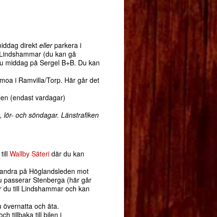
middag direkt
eller
parkera i
ll Lindshammar (du kan gå
 du middag på Sergel B+B. Du kan
moa i Ramvilla/Torp. Här går det
bilen (endast vardagar)
 lör- och söndagar. Länstrafiken
till
Wallby Säteri
där du kan
, vandra på Höglandsleden mot
u passerar Stenberga (här går
r du till Lindshammar och kan
u övernatta och äta.
h tillbaka till bilen i