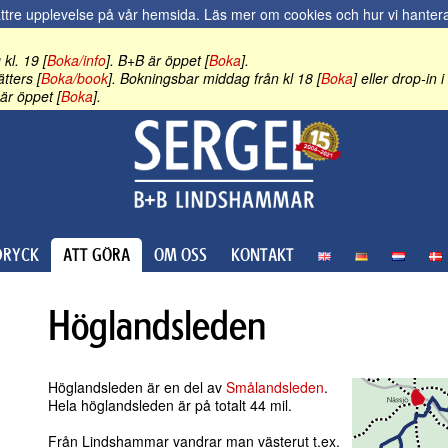
ättre upplevelse på vår hemsida.
Läs mer om cookies och hur vi hantera
kl. 19 [
Boka/info
]. B+B är öppet [
Boka
].
tters [
Boka/book
]. Bokningsbar middag från kl 18 [
Boka
] eller drop-in
är öppet [
Boka
].
RYCK
ATT GÖRA
OM OSS
KONTAKT
Höglandsleden
Höglandsleden är en del av
Smålandsleden
.
Hela höglandsleden är på totalt 44 mil.
Från Lindshammar vandrar man västerut t.ex.