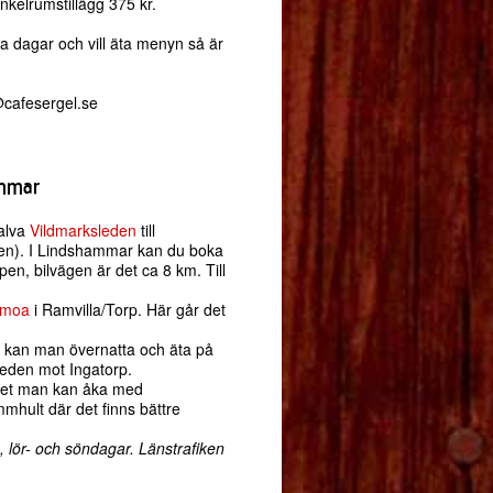
nkelrumstillägg 375 kr.
a dagar och vill äta menyn så är
@cafesergel.se
ammar
halva
Vildmarksleden
till
gen). I Lindshammar kan du boka
n, bilvägen är det ca 8 km. Till
moa
i Ramvilla/Torp. Här går det
r kan man övernatta och äta på
leden mot Ingatorp.
r det man kan åka med
mmhult där det finns bättre
 lör- och söndagar. Länstrafiken