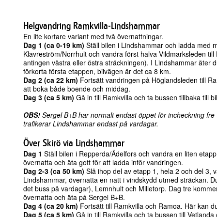
Helgvandring Ramkvilla-Lindshammar
En lite kortare variant med två övernattningar.
Dag 1 (ca 0-19 km)
Ställ bilen i Lindshammar och ladda med 
Klavreström/Norrhult och vandra först halva Vildmarksleden ti
antingen västra eller östra sträckningen). I Lindshammar äter
förkorta första etappen, bilvägen är det ca 8 km.
Dag 2 (ca 22 km)
Fortsätt vandringen på Höglandsleden till Ra
att boka både boende och middag.
Dag 3 (ca 5 km)
Gå in till Ramkvilla och ta bussen tillbaka till 
OBS!
Sergel B+B har normalt endast öppet för incheckning fre-,
trafikerar Lindshammar endast på vardagar.
Över Skirö via Lindshammar
Dag 1
Ställ bilen i Repperda/Ädelfors och vandra en liten etapp 
övernatta och äta gott för att ladda inför vandringen.
Dag 2-3 (ca 50 km)
Slå ihop del av etapp 1, hela 2 och del 3
Lindshammar, övernatta en natt i vindskydd utmed sträckan. D
det buss på vardagar), Lemnhult och Milletorp. Dag tre komme
övernatta och äta på Sergel B+B.
Dag 4 (ca 20 km)
Fortsätt till Ramkvilla och
Ramoa
. Här kan d
Dag 5 (ca 5 km)
Gå in till Ramkvilla och ta bussen till Vetlanda oc