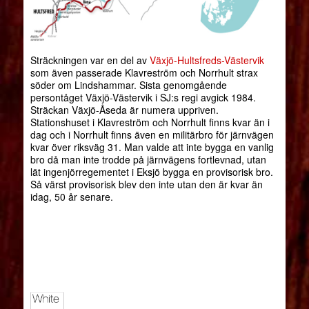
Sträckningen var en del av
Växjö-Hultsfreds-Västervik
som även passerade Klavreström och Norrhult strax
söder om Lindshammar. Sista genomgående
persontåget Växjö-Västervik i SJ:s regi avgick 1984.
Sträckan Växjö-Åseda är numera uppriven.
Stationshuset i Klavreström och Norrhult finns kvar än i
dag och i Norrhult finns även en militärbro för järnvägen
kvar över riksväg 31. Man valde att inte bygga en vanlig
bro då man inte trodde på järnvägens fortlevnad, utan
lät ingenjörregementet i Eksjö bygga en provisorisk bro.
Så värst provisorisk blev den inte utan den är kvar än
idag, 50 år senare.