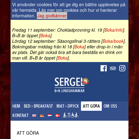
Vi använder cookies för att ge dig en bättre upplevelse på
vår hemsida.
Läs mer om cookies och hur vi hanterar
information
.
Jag godkänner
Fredag 11 september: Chokladprovning kl. 19 [
Boka/info
].
B+B är öppet [
Boka
].
Lördag 12 september: Säsongsfinal 3-rätters [
Boka/book
].
Bokningsbar middag från kl 18 [
Boka
] eller drop-in i mån
av plats. Det går också bra att bara beställa en drink om
man vill. B+B är öppet [
Boka
].
HEM
BED+BREAKFAST
MAT+DRYCK
ATT GÖRA
OM OSS
KONTAKT
ATT GÖRA