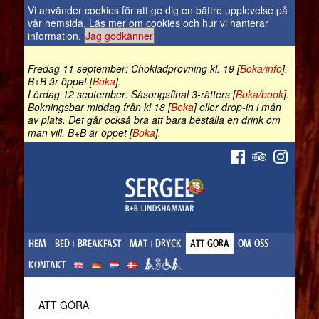
Vi använder cookies för att ge dig en bättre upplevelse på
vår hemsida.
Läs mer om cookies och hur vi hanterar
information
.
Jag godkänner
Fredag 11 september: Chokladprovning kl. 19 [
Boka/info
].
B+B är öppet [
Boka
].
Lördag 12 september: Säsongsfinal 3-rätters [
Boka/book
].
Bokningsbar middag från kl 18 [
Boka
] eller drop-in i mån
av plats. Det går också bra att bara beställa en drink om
man vill. B+B är öppet [
Boka
].
HEM
BED+BREAKFAST
MAT+DRYCK
ATT GÖRA
OM OSS
KONTAKT
ATT GÖRA