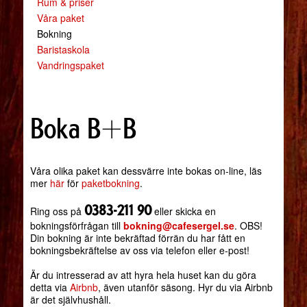
Rum & priser
Våra paket
Bokning
Baristaskola
Vandringspaket
Boka B+B
Våra olika paket kan dessvärre inte bokas on-line, läs
mer
här
för
paketbokning
.
0383-211 90
Ring oss på
eller skicka en
bokningsförfrågan till
bokning@cafesergel.se
. OBS!
Din bokning är inte bekräftad förrän du har fått en
bokningsbekräftelse av oss via telefon eller e-post!
Är du intresserad av att hyra hela huset kan du göra
detta via
Airbnb
, även utanför säsong. Hyr du via Airbnb
är det självhushåll.