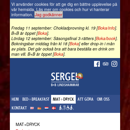
Vi använder cookies för att ge dig en bättre upplevelse på
vår hemsida.
Läs mer om cookies och hur vi hanterar
information
.
Jag godkänner
Fredag 11 september: Chokladprovning kl. 19 [
Boka/info
].
B+B är öppet [
Boka
].
Lördag 12 september: Säsongsfinal 3-rätters [
Boka/book
].
Bokningsbar middag från kl 18 [
Boka
] eller drop-in i mån
av plats. Det går också bra att bara beställa en drink om
man vill. B+B är öppet [
Boka
].
HEM
BED+BREAKFAST
MAT+DRYCK
ATT GÖRA
OM OSS
KONTAKT
MAT+DRYCK