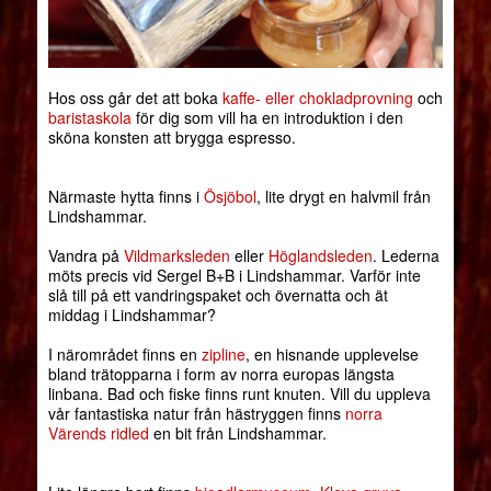
Hos oss går det att boka
kaffe- eller chokladprovning
och
baristaskola
för dig som vill ha en introduktion i den
sköna konsten att brygga espresso.
Närmaste hytta finns i
Ösjöbol
, lite drygt en halvmil från
Lindshammar.
Vandra på
Vildmarksleden
eller
Höglandsleden
. Lederna
möts precis vid Sergel B+B i Lindshammar. Varför inte
slå till på ett vandringspaket och övernatta och ät
middag i Lindshammar?
I närområdet finns en
zipline
, en hisnande upplevelse
bland trätopparna i form av norra europas längsta
linbana. Bad och fiske finns runt knuten. Vill du uppleva
vår fantastiska natur från hästryggen finns
norra
Värends ridled
en bit från Lindshammar.