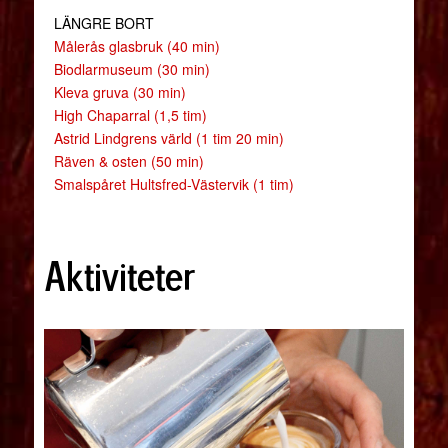
LÄNGRE BORT
Målerås glasbruk (40 min)
Biodlarmuseum (30 min)
Kleva gruva (30 min)
High Chaparral (1,5 tim)
Astrid Lindgrens värld (1 tim 20 min)
Räven & osten (50 min)
Smalspåret Hultsfred-Västervik (1 tim)
Aktiviteter