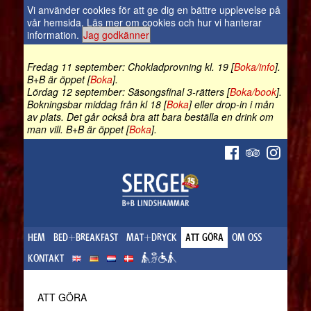
Vi använder cookies för att ge dig en bättre upplevelse på
vår hemsida.
Läs mer om cookies och hur vi hanterar
information
.
Jag godkänner
Fredag 11 september: Chokladprovning kl. 19 [
Boka/info
].
B+B är öppet [
Boka
].
Lördag 12 september: Säsongsfinal 3-rätters [
Boka/book
].
Bokningsbar middag från kl 18 [
Boka
] eller drop-in i mån
av plats. Det går också bra att bara beställa en drink om
man vill. B+B är öppet [
Boka
].
HEM
BED+BREAKFAST
MAT+DRYCK
ATT GÖRA
OM OSS
KONTAKT
ATT GÖRA