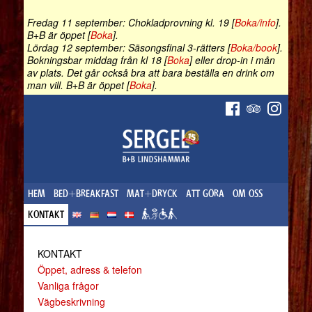
Fredag 11 september: Chokladprovning kl. 19 [
Boka/info
].
B+B är öppet [
Boka
].
Lördag 12 september: Säsongsfinal 3-rätters [
Boka/book
].
Bokningsbar middag från kl 18 [
Boka
] eller drop-in i mån
av plats. Det går också bra att bara beställa en drink om
man vill. B+B är öppet [
Boka
].
HEM
BED+BREAKFAST
MAT+DRYCK
ATT GÖRA
OM OSS
KONTAKT
KONTAKT
Öppet, adress & telefon
Vanliga frågor
Vägbeskrivning