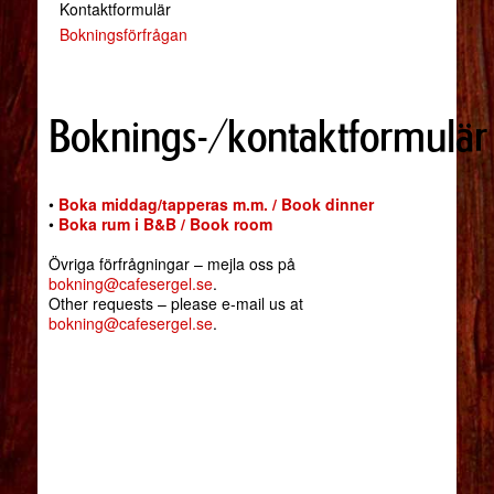
Kontaktformulär
Bokningsförfrågan
Boknings-/kontaktformulär
•
Boka middag/tapperas m.m. / Book dinner
•
Boka rum i B&B / Book room
Övriga förfrågningar – mejla oss på
bokning@cafesergel.se
.
Other requests – please e-mail us at
bokning@cafesergel.se
.