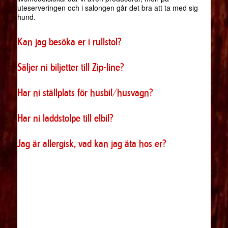
uteserveringen och i salongen går det bra att ta med sig
hund.
Kan jag besöka er i rullstol?
Säljer ni biljetter till Zip-line?
Har ni ställplats för husbil/husvagn?
Har ni laddstolpe till elbil?
Jag är allergisk, vad kan jag äta hos er?
Ta gärna del av våra
bokningsvillkor
. Hittar du inte svaret på
din fråga ovan,
skicka ett meddelande
till oss så hjälper vi
dig så fort som möjligt.
mvh /Café Sergel.