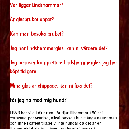
Var ligger Lindshammar?
Är glasbruket öppet?
Kan man besöka bruket?
Jag har lindshammarglas, kan ni värdera det?
Jag behöver komplettera lindshammarglas jag har
köpt tidigare.
Mina glas är chippade, kan ni fixa det?
Får jag ha med mig hund?
I B&B har vi ett djur-rum, för djur tillkommer 150 kr i
extrastäd per vistelse, alltså oavsett hur många nätter man
bor. Inne i caféet tillåter vi inte hundar då det är en
livsmedelslokal där vi även producerar, men på