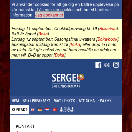
Vi använder cookies för att ge dig en bättre upplevelse på
vår hemsida.
Läs mer om cookies och hur vi hanterar
information
.
Jag godkänner
Fredag 11 september: Chokladprovning kl. 19 [
Boka/info
].
B+B är öppet [
Boka
].
Lördag 12 september: Säsongsfinal 3-rätters [
Boka/book
].
Bokningsbar middag från kl 18 [
Boka
] eller drop-in i mån
av plats. Det går också bra att bara beställa en drink om
man vill. B+B är öppet [
Boka
].
HEM
BED+BREAKFAST
MAT+DRYCK
ATT GÖRA
OM OSS
KONTAKT
KONTAKT