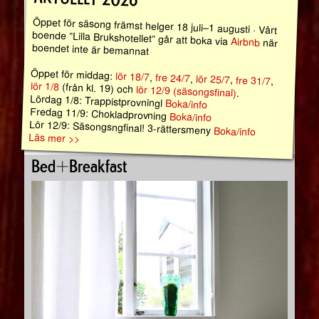
Öppet för säsong främst helger 18 juli–1 augusti · Vårt
boende ”Lilla Brukshotellet” går att boka via
Airbnb
när
boendet inte är bemannat
Öppet för middag:
lör 18/7
,
fre 24/7
,
lör 25/7
,
fre 31/7
,
lör 1/8
(från kl. 19) och
lör 12/9 (säsongsfinal)
.
Lördag 1/8: Trappistprovningl
Boka/info
Fredag 11/9: Chokladprovning
Boka/info
Lör 12/9: Säsongsngfinal! 3-rättersmeny
Boka/info
Läs mer >>
Bed+Breakfast