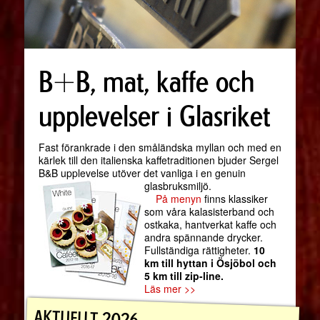
B+B, mat, kaffe och
upplevelser i Glasriket
Fast förankrade i den småländska myllan och med en
kärlek till den italienska kaffetraditionen bjuder Sergel
B&B upplevelse utöver det vanliga i en genuin
glasbruksmiljö.
På menyn
finns klassiker
som våra kalasisterband och
ostkaka, hantverkat kaffe och
andra spännande drycker.
Fullständiga rättigheter.
10
km till hyttan i Ösjöbol och
5 km till zip-line.
Läs mer >>
AKTUELLT 2026