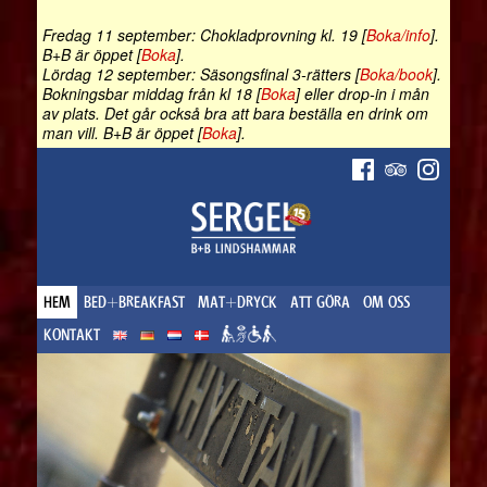
Fredag 11 september: Chokladprovning kl. 19 [
Boka/info
].
B+B är öppet [
Boka
].
Lördag 12 september: Säsongsfinal 3-rätters [
Boka/book
].
Bokningsbar middag från kl 18 [
Boka
] eller drop-in i mån
av plats. Det går också bra att bara beställa en drink om
man vill. B+B är öppet [
Boka
].
HEM
BED+BREAKFAST
MAT+DRYCK
ATT GÖRA
OM OSS
KONTAKT